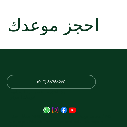
احجز موعدك
(040) 66366260
بنود الخدمة وخصوصية السياسة
خريطة الموقع
مقابل مبنى NMDC ، أسفل Tapadia Diagnostics / MS
College ، Masab Tank ، Hyderabad ، Telangana
500028