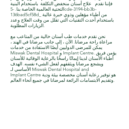
فإننا نقدم علاج أسنان منخفض التكلفة باستخدام البنية
التحتية العالمية الخاصة بنا. -5cde-3194-bb3b-
136bad5cf58d_ من أطباء مؤهلين وذوي خبرة عالية
باستخدام أحدث التقنيات التي تقلل من وقت العلاج وعدد
الزيارات المطلوبة.
نحن نقدم خدمات طب أسنان خالية من المتاعب مع
مراعاة راحة مرضانا. الآن ، إلى جانب مرضانا في الهند ،
يمكن للمرضى الدوليين أيضًا الاستفادة من خدمات
Miswak Dental Hospital و Implant Centre. يؤمن فريق
أطباء الأسنان لدينا إيمانًا راسخًا بالرعاية الوقائية للأسنان
ويشجع مرضانا ويثقفهم لفعل الشيء نفسه. الهدف
الأساسي لـ Miswak Dental Hospital and
Implant Centre هو توفير رعاية أسنان مخصصة بيئة ودية
وتقديم الابتسامات الرائعة لمرضانا في جميع أنحاء العالم.